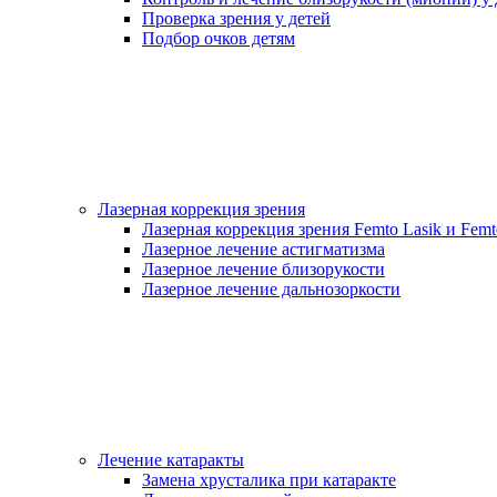
Проверка зрения у детей
Подбор очков детям
Лазерная коррекция зрения
Лазерная коррекция зрения Femto Lasik и Femt
Лазерное лечение астигматизма
Лазерное лечение близорукости
Лазерное лечение дальнозоркости
Лечение катаракты
Замена хрусталика при катаракте