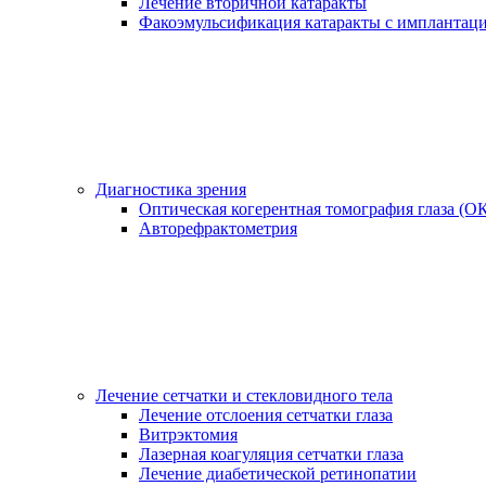
Лечение вторичной катаракты
Факоэмульсификация катаракты с имплантац
Диагностика зрения
Оптическая когерентная томография глаза (О
Авторефрактометрия
Лечение сетчатки и стекловидного тела
Лечение отслоения сетчатки глаза
Витрэктомия
Лазерная коагуляция сетчатки глаза
Лечение диабетической ретинопатии