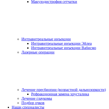
Макулодистрофия сетчатки
Интравитреальные инъекции
Интравитреальные инъекции Эйлеа
Интравитреальные инъекции Вабисмо
Лазерные операции
Лечение пресбиопии (возрастной дальнозоркости)
Рефракционная замена хрусталика
Лечение глаукомы
Подбор очков
Наши специалисты