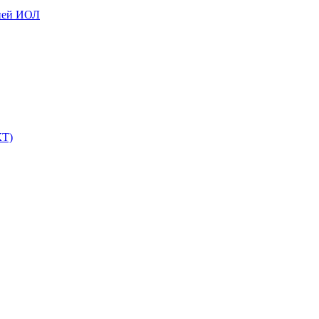
ией ИОЛ
КТ)