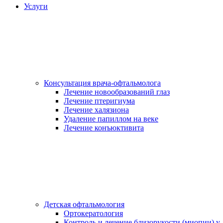
Услуги
Консультация врача-офтальмолога
Лечение новообразований глаз
Лечение птеригиума
Лечение халязиона
Удаление папиллом на веке
Лечение конъюктивита
Детская офтальмология
Ортокератология
Контроль и лечение близорукости (миопии) у 