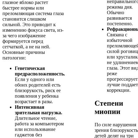
неправильног
глазное яблоко растет
режима дня.
быстрее нормы или
Обычно
преломляющая система глаза
развивается
становится слишком
постепенно.
сильной. Это приводит к
Рефракционн
изменению фокуса света, из-
Связана с
за чего изображение
избыточной
формируется перед
преломляюще
сетчаткой, а не на ней.
силой рогови
Основные причины
или хрусталика
патологии:
не удлинение
глаза. Этот ви
Генетическая
реже
предрасположенность.
прогрессирует
Если у одного или
лучше поддает
обоих родителей есть
коррекции.
близорукость, риск ее
появления у ребенка
возрастает в разы.
Степени
Интенсивная
миопии
зрительная нагрузка.
Длительное чтение,
работа за компьютером
По силе нарушения
или использование
зрения близорукость
гаджетов без
детей делят на три