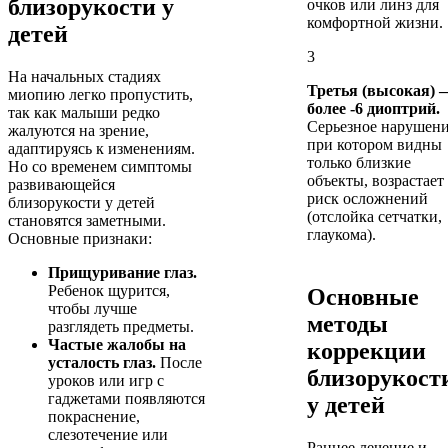
близорукости у
очков или линз для
комфортной жизни.
детей
3
На начальных стадиях
Третья (высокая) 
миопию легко пропустить,
более -6 диоптрий.
так как малыши редко
Серьезное нарушени
жалуются на зрение,
при котором видны
адаптируясь к изменениям.
только близкие
Но со временем симптомы
объекты, возрастает
развивающейся
риск осложнений
близорукости у детей
(отслойка сетчатки,
становятся заметными.
глаукома).
Основные признаки:
Прищуривание глаз.
Ребенок щурится,
Основные
чтобы лучше
методы
разглядеть предметы.
Частые жалобы на
коррекции
усталость глаз.
После
близорукост
уроков или игр с
гаджетами появляются
у детей
покраснение,
слезотечение или
Раннее лечение и