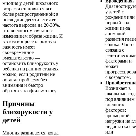
Врожденная.
миопия у детей школьного
Диагностируе
возраста становится все
у детей с
более распространенной: в
рождения или
последние десятилетия ее
первый год
частота выросла на 20-30%,
жизни из-за
что во многом связано с
аномалий
изменением образа жизни. И
развития глаз
в этом вопросе огромную
яблока. Часто
важность имеет
связана с
своевременное
генетическим
вмешательство —
факторами и
остановить близорукость у
может
ребенка на ранних стадиях
прогрессирова
можно, если родители не
с возрастом.
оставят проблему без
Приобретенна
внимания и быстро
Возникает в
обратятся к офтальмологу.
школьные год
под влиянием
Причины
внешних
факторов:
близорукости у
чрезмерной
детей
нагрузки на гл
недостатка све
или
Миопия развивается, когда