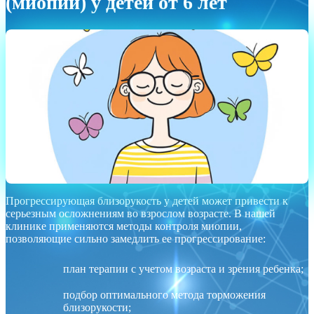
(миопии) у детей от 6 лет
Прогрессирующая близорукость у детей может привести к
серьезным осложнениям во взрослом возрасте. В нашей
клинике применяются методы контроля миопии,
позволяющие сильно замедлить ее прогрессирование:
план терапии с учетом возраста и зрения ребенка;
подбор оптимального метода торможения
близорукости;