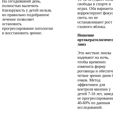
На сегодняшний день,
свободы в спорте и
полностью вылечить
играх. Оба варианта
близорукость у детей нельзя,
корректируют фоку
но правильно подобранное
света, но не
лечение позволяет
останавливают рост
остановить
глазного яблока.
прогрессирование патологии
и восстановить зрение.
Ношение
ортокератологичес
линз
Эти жесткие линзы
надевают на ночь,
чтобы временно
изменить форму
роговицы и обеспеч
четкое зрение днем 
очков. Метод
эффективен для
контроля миопии у
детей 7-16 лет, заме
ее прогрессировани
40-60% по данным
исследований.