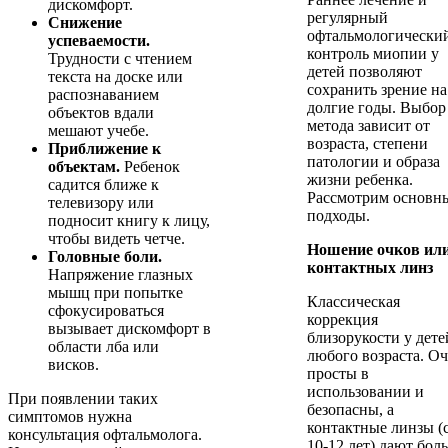
дискомфорт.
регулярный
Снижение
офтальмологически
успеваемости.
контроль миопии у
Трудности с чтением
детей позволяют
текста на доске или
сохранить зрение на
распознаванием
долгие годы. Выбор
объектов вдали
метода зависит от
мешают учебе.
возраста, степени
Приближение к
патологии и образа
объектам.
Ребенок
жизни ребенка.
садится ближе к
Рассмотрим основн
телевизору или
подходы.
подносит книгу к лицу,
чтобы видеть четче.
Ношение очков ил
Головные боли.
контактных линз
Напряжение глазных
мышц при попытке
Классическая
сфокусироваться
коррекция
вызывает дискомфорт в
близорукости у дете
области лба или
любого возраста. О
висков.
просты в
использовании и
При появлении таких
безопасны, а
симптомов нужна
контактные линзы (
консультация офтальмолога.
10-12 лет) дают бол