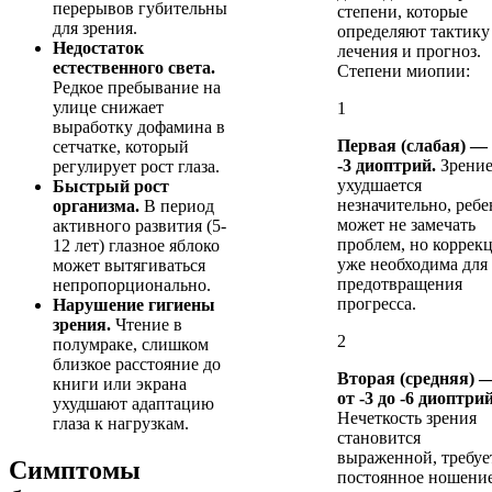
перерывов губительны
степени, которые
для зрения.
определяют тактику
Недостаток
лечения и прогноз.
естественного света.
Степени миопии:
Редкое пребывание на
улице снижает
1
выработку дофамина в
Первая (слабая) —
сетчатке, который
-3 диоптрий.
Зрени
регулирует рост глаза.
ухудшается
Быстрый рост
незначительно, ребе
организма.
В период
может не замечать
активного развития (5-
проблем, но коррек
12 лет) глазное яблоко
уже необходима для
может вытягиваться
предотвращения
непропорционально.
прогресса.
Нарушение гигиены
зрения.
Чтение в
2
полумраке, слишком
близкое расстояние до
Вторая (средняя) 
книги или экрана
от -3 до -6 диоптрий
ухудшают адаптацию
Нечеткость зрения
глаза к нагрузкам.
становится
выраженной, требуе
Симптомы
постоянное ношени