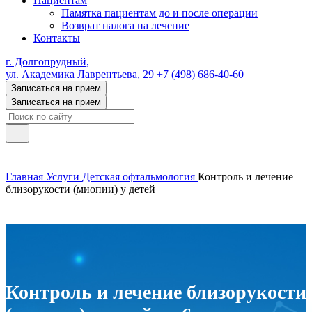
Пациентам
Памятка пациентам до и после операции
Возврат налога на лечение
Контакты
г. Долгопрудный,
ул. Академика Лаврентьева, 29
+7 (498) 686-40-60
Записаться на прием
Записаться на прием
Главная
Услуги
Детская офтальмология
Контроль и лечение
близорукости (миопии) у детей
Контроль и лечение близорукости