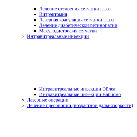
Лечение отслоения сетчатки глаза
Витрэктомия
Лазерная коагуляция сетчатки глаза
Лечение диабетической ретинопатии
Макулодистрофия сетчатки
Интравитреальные инъекции
Интравитреальные инъекции Эйлеа
Интравитреальные инъекции Вабисмо
Лазерные операции
Лечение пресбиопии (возрастной дальнозоркости)