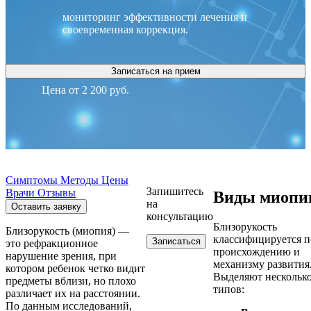
мониторинг эффективности лечения и
своевременная коррекция.
Записаться на прием
Цена от 2 200 руб.
Симптомы
Методы
Цены
Запишитесь
Врачи
Отзывы
Виды миопи
на
Оставить заявку
консультацию
Близорукость
Близорукость (миопия) —
классифицируется п
Записаться
это рефракционное
происхождению и
нарушение зрения, при
механизму развития
котором ребенок четко видит
Выделяют нескольк
предметы вблизи, но плохо
типов:
различает их на расстоянии.
По данным исследований,