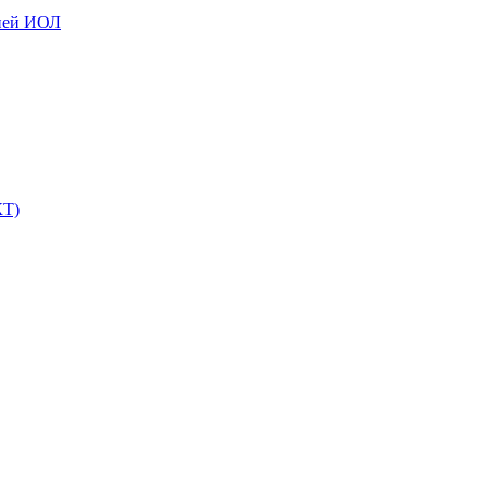
ией ИОЛ
КТ)