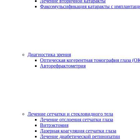
Лечение вторичной катаракты
Факоэмульсификация катаракты с имплантац
Диагностика зрения
Оптическая когерентная томография глаза (О
Авторефрактометрия
Лечение сетчатки и стекловидного тела
Лечение отслоения сетчатки глаза
Витрэктомия
Лазерная коагуляция сетчатки глаза
Лечение диабетической ретинопатии