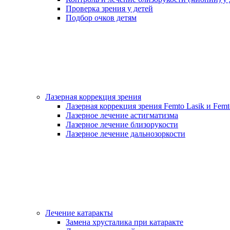
Проверка зрения у детей
Подбор очков детям
Лазерная коррекция зрения
Лазерная коррекция зрения Femto Lasik и Femt
Лазерное лечение астигматизма
Лазерное лечение близорукости
Лазерное лечение дальнозоркости
Лечение катаракты
Замена хрусталика при катаракте