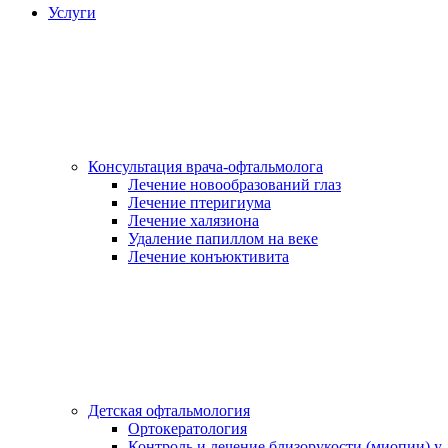
Услуги
Консультация врача-офтальмолога
Лечение новообразований глаз
Лечение птеригиума
Лечение халязиона
Удаление папиллом на веке
Лечение конъюктивита
Детская офтальмология
Ортокератология
Контроль и лечение близорукости (миопии) у 