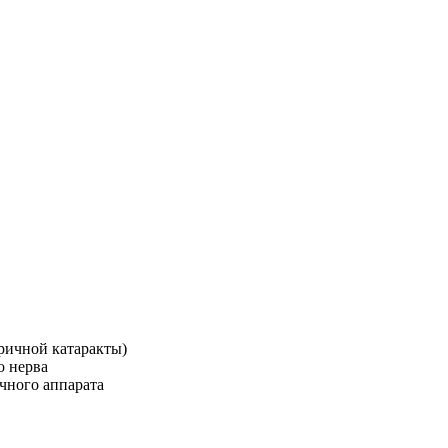
оричной катаракты)
о нерва
чного аппарата