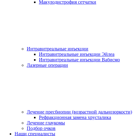
Макулодистрофия сетчатки
Интравитреальные инъекции
Интравитреальные инъекции Эйлеа
Интравитреальные инъекции Вабисмо
Лазерные операции
Лечение пресбиопии (возрастной дальнозоркости)
Рефракционная замена хрусталика
Лечение глаукомы
Подбор очков
Наши специалисты